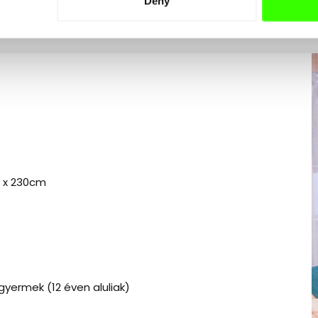
Deny
0 x 230cm
 gyermek (12 éven aluliak)