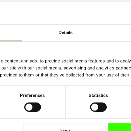
SUPERIOR KÉTÁGYAS
Details
Szobafelszereltség
Ágy
:
Franciaágy 140-180cm x 200cm
Pótágy
:
Kanapé 100 x 230cm, kinyitva: 140 x 23
e content and ads, to provide social media features and to analy
 our site with our social media, advertising and analytics partn
Kilátás
:
Utcára/Erdőre néző
 provided to them or that they’ve collected from your use of their
Ingyen wifi
:
Igen
Reggeli
:
Igen
Preferences
Statistics
Maximális vendéglétszám
:
2 felnőtt és 2 gyerme
Ingyenes Wellness és Spa
Alapáron
:
75 €
/ szoba / éjtől