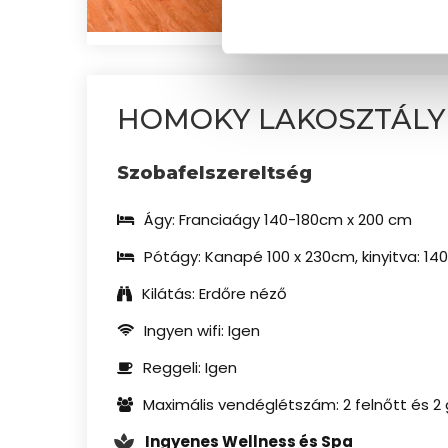
HOMOKY LAKOSZTÁLY
Szobafelszereltség
Ágy
:
Franciaágy 140-180cm x 200 cm
Pótágy
:
Kanapé 100 x 230cm, kinyitva: 14
Kilátás
:
Erdőre néző
Ingyen wifi
:
Igen
Reggeli
:
Igen
Maximális vendéglétszám
:
2 felnőtt és 2
Ingyenes Wellness és Spa