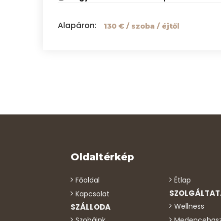
Alapáron
:
130 €
/ szoba / éjtől
Oldaltérkép
Főoldal
Étlap
SZOLGÁLTA
Kapcsolat
Wellness
SZÁLLODA
Szobáink
Medencehasz