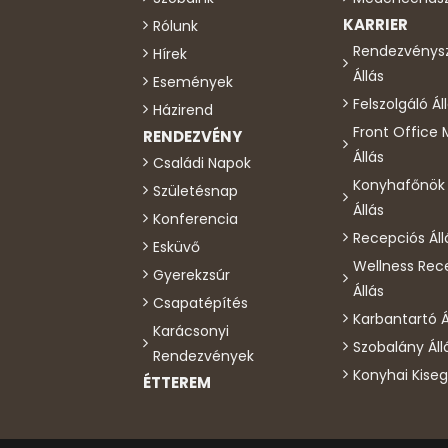
KARRIER
Rólunk
Rendezvénys
Hírek
Állás
Események
Felszolgáló Ál
Házirend
Front Office
RENDEZVÉNY
Állás
Családi Napok
Konyhafőnök 
Születésnap
Állás
Konferencia
Recepciós Áll
Esküvő
Wellness Rec
Gyerekzsúr
Állás
Csapatépítés
Karbantartó Á
Karácsonyi
Szobalány Áll
Rendezvények
Konyhai Kiseg
ÉTTEREM