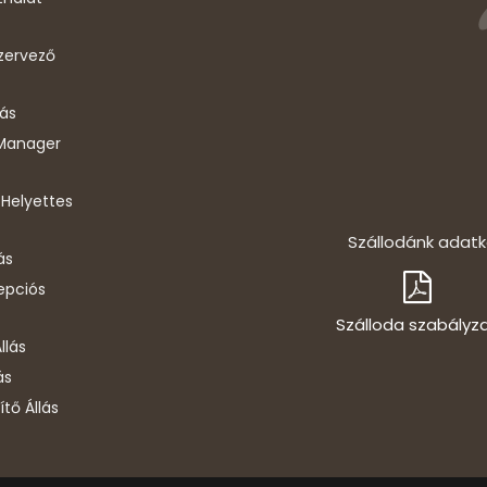
zervező
lás
 Manager
Helyettes
Szállodánk adatk
ás
epciós
Szálloda szabályz
llás
ás
ítő Állás